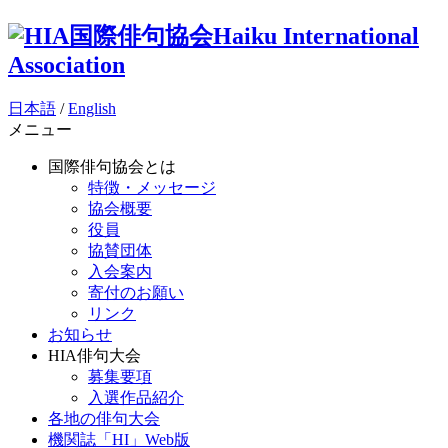
国際俳句協会
Haiku International
Association
日本語
/
English
メニュー
国際俳句協会とは
特徴・メッセージ
協会概要
役員
協賛団体
入会案内
寄付のお願い
リンク
お知らせ
HIA俳句大会
募集要項
入選作品紹介
各地の俳句大会
機関誌「HI」Web版