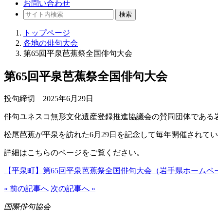
お問い合わせ
検索
トップページ
各地の俳句大会
第65回平泉芭蕉祭全国俳句大会
第65回平泉芭蕉祭全国俳句大会
投句締切 2025年6月29日
俳句ユネスコ無形文化遺産登録推進協議会の賛同団体である
松尾芭蕉が平泉を訪れた6月29日を記念して毎年開催されて
詳細はこちらのページをご覧ください。
【平泉町】第65回平泉芭蕉祭全国俳句大会（岩手県ホームペ
« 前の記事へ
次の記事へ »
国際俳句協会