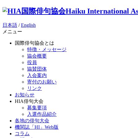
国際俳句協会
Haiku International As
日本語
/
English
メニュー
国際俳句協会とは
特徴・メッセージ
協会概要
役員
協賛団体
入会案内
寄付のお願い
リンク
お知らせ
HIA俳句大会
募集要項
入選作品紹介
各地の俳句大会
機関誌「HI」Web版
コラム