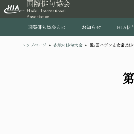
国際俳句協会
Haiku International
Association
国際俳句協会とは
お知らせ
HIA俳
トップページ
各地の俳句大会
第5回ハポン支倉常長俳