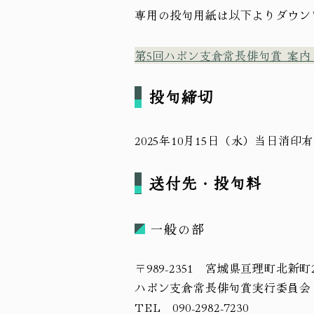
専用の投句用紙は以下よりダウン
第5回ハポン支倉常長俳句賞_案内
投句締切
2025年10月15日（水）当日消印
送付先・投句料
一般の部
〒989-2351 宮城県亘理町北新町
ハポン支倉常長俳句賞実行委員会
TEL 090-2982-7230