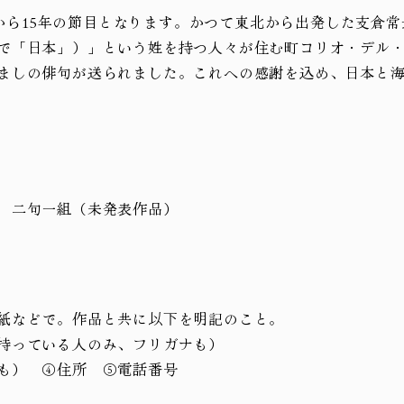
震災から15年の節目となります。かつて東北から出発した支倉
で「日本」）」という姓を持つ人々が住む町コリオ・デル・リ
ましの俳句が送られました。これへの感謝を込め、日本と
 二句一組（未発表作品）
紙などで。作品と共に以下を明記のこと。
持っている人のみ、フリガナも）
も） ④住所 ⑤電話番号