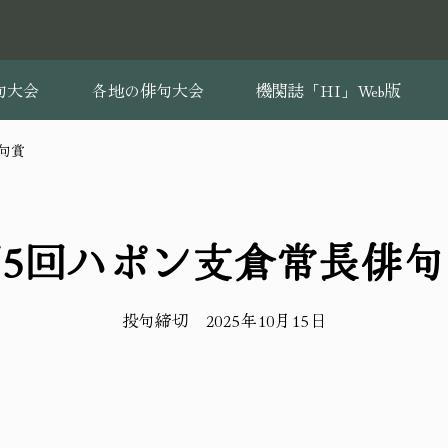
句大会
各地の俳句大会
機関誌「HI」Web版
句賞
第5回ハポン支倉常長俳句
投句締切 2025年10月15日