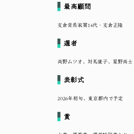
最高顧問
支倉常長家第14代・支倉正隆
選者
高野ムツオ、対馬康子、星野高士
表彰式
2026年初旬、東京都内で予定
賞