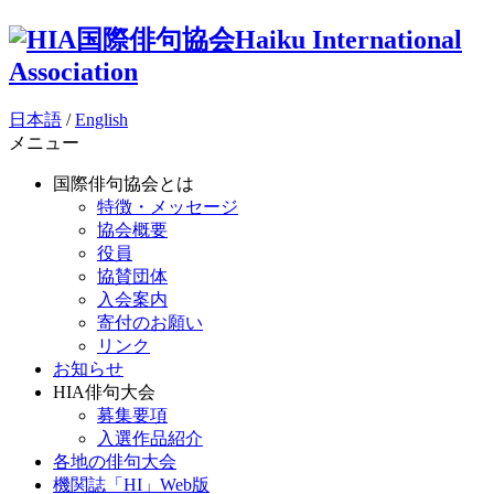
国際俳句協会
Haiku International
Association
日本語
/
English
メニュー
国際俳句協会とは
特徴・メッセージ
協会概要
役員
協賛団体
入会案内
寄付のお願い
リンク
お知らせ
HIA俳句大会
募集要項
入選作品紹介
各地の俳句大会
機関誌「HI」Web版