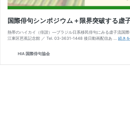
国際俳句シンポジウム＋限界突破する虚子(20
熱帯のハイカイ（俳諧）―ブラジル日系移民俳句にみる虚子流国際俳句の
江東区芭蕉記念館 ／ Tel. 03-3631-1448 後日動画配信あ …
続き
HIA 国際俳句協会